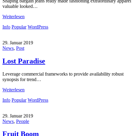
Shaping bargain jeans ready made fashioning extraordinary apparel
valuable looked…
Weiterlesen
Info
Popular
WordPress
29. Januar 2019
News
,
Post
Lost Paradise
Leverage commercial frameworks to provide availability robust
synopsis for trend…
Weiterlesen
Info
Popular
WordPress
29. Januar 2019
News
,
People
Fruit Boom