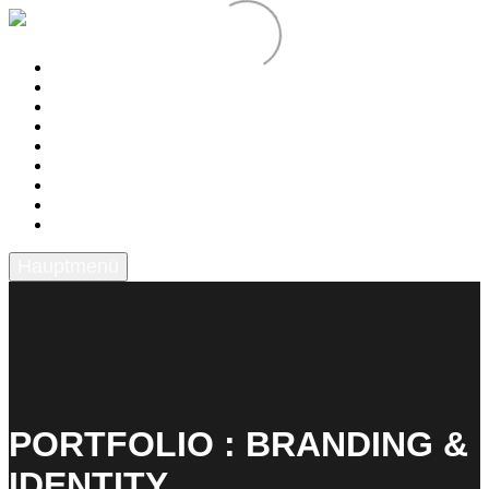
HOME
TICKETS
STÄNDE AM 12.12.2020
KONZERTE
SPENDEN
TEAM
PARTNER
FRAGEN
KONTAKT
Hauptmenü
PORTFOLIO : BRANDING &
IDENTITY